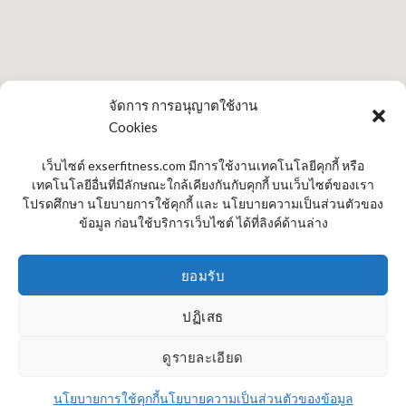
จัดการ การอนุญาตใช้งาน
Cookies
เว็บไซต์ exserfitness.com มีการใช้งานเทคโนโลยีคุกกี้ หรือ
เทคโนโลยีอื่นที่มีลักษณะใกล้เคียงกันกับคุกกี้ บนเว็บไซต์ของเรา
โปรดศึกษา นโยบายการใช้คุกกี้ และ นโยบายความเป็นส่วนตัวของ
ข้อมูล ก่อนใช้บริการเว็บไซต์ ได้ที่ลิงค์ด้านล่าง
A MAP WITH A FORM
ยอมรับ
(insert contact form here)
ปฏิเสธ
ดูรายละเอียด
หน้าแรก
สินค้า
วิธีเลือกซื้อ สมิทแมชชีน (SMITH MACHINE)
การรับประกัน
เปรียบเทียบ สินค้า
พื้นที่จัดส่ง
แผนที่โชว์รูม
ติดต่อสั่งซื้อ
ขอใบเสนอราคา
วิธีการสั่งซื้อ ผ่านเว็ป (24 ชั่วโมง)
นโยบายการใช้คุกกี้
นโยบายความเป็นส่วนตัวของข้อมูล