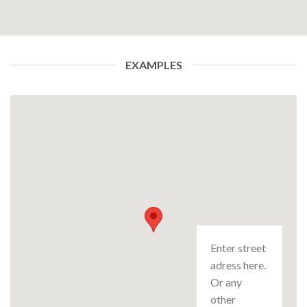
EXAMPLES
Enter street
adress here.
Or any
other