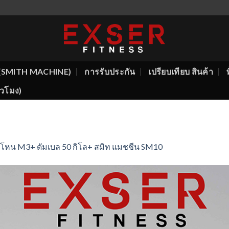
ีน (SMITH MACHINE)
การรับประกัน
เปรียบเทียบ สินค้า
ั่วโมง)
์โหน M3+ ดัมเบล 50 กิโล+ สมิท แมชชีน SM10