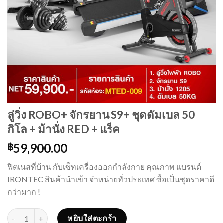
ลู่วิ่ง ROBO+ จักรยาน S9+ ชุดดัมเบล 50
กิโล + ม้านั่ง RED + แร็ค
59,900.00
฿
ฟิตเนสที่บ้าน กับเซ็ทเครื่องออกกำลังกาย คุณภาพ แบรนด์
IRONTEC สินค้านำเข้า จำหน่ายทั่วประเทศ ซื้อเป็นชุดราคาดี
กว่ามาก !
จำนวน ลู่วิ่ง ROBO+ จักรยาน S9+ ชุดดัมเบล 50 กิโล + ม้านั่ง RED + แร็ค
หยิบใส่ตะกร้า