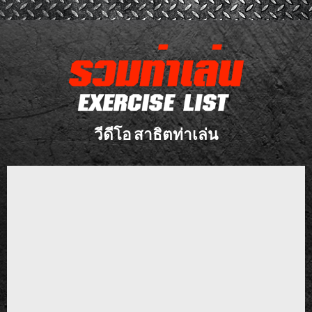
วีดีโอ สาธิตท่าเล่น